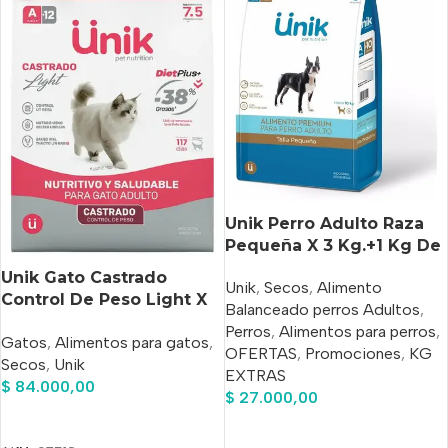
Unik Perro Adulto Raza
Pequeña X 3 Kg.+1 Kg De
Regalo+Pipeta
Unik Gato Castrado
Unik
,
Secos
,
Alimento
Antipulgas Spot max de
Control De Peso Light X
Balanceado perros Adultos
,
Regalo
7.5 Kg
Perros
,
Alimentos para perros
,
Gatos
,
Alimentos para gatos
,
OFERTAS
,
Promociones
,
KG
Secos
,
Unik
EXTRAS
$
84.000,00
$
27.000,00
Añadir Al Carrito
Añadir Al Carrito