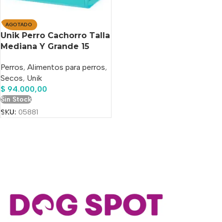
AGOTADO
Unik Perro Cachorro Talla
Mediana Y Grande 15
Kg+Power Comprimido
Perros
,
Alimentos para perros
,
Antipulgas De Regalo!!
Secos
,
Unik
$
94.000,00
Sin Stock
SKU:
05881