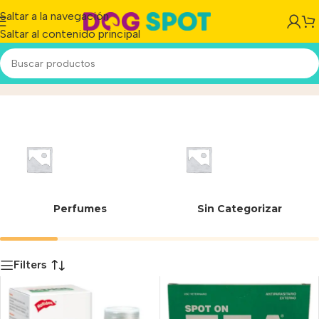
Saltar a la navegación
Saltar al contenido principal
Verde lima
Inicio
/
Producto
Perfumes
Sin Categorizar
Filters