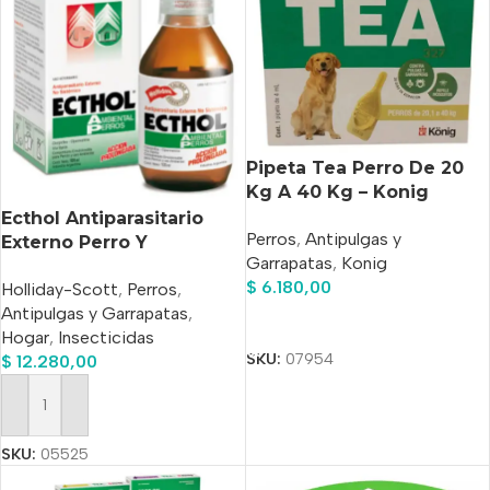
Pipeta Tea Perro De 20
Kg A 40 Kg – Konig
Verde Lima
Ecthol Antiparasitario
Perros
,
Antipulgas y
Externo Perro Y
Garrapatas
,
Konig
Ambiental x 100ml
$
6.180,00
Holliday-Scott
,
Perros
,
Antipulgas y Garrapatas
,
Añadir Al Carrito
Hogar
,
Insecticidas
SKU:
07954
$
12.280,00
Añadir Al Carrito
SKU:
05525