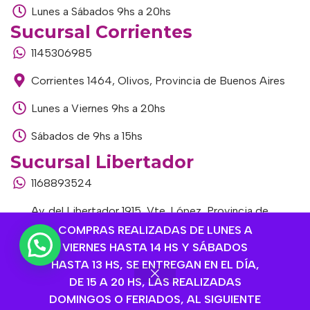
Lunes a Sábados 9hs a 20hs
Sucursal Corrientes
1145306985
Corrientes 1464, Olivos, Provincia de Buenos Aires
Lunes a Viernes 9hs a 20hs
Sábados de 9hs a 15hs
Sucursal Libertador
1168893524
Av. del Libertador 1915, Vte. López, Provincia de
Buenos Aires
COMPRAS REALIZADAS DE LUNES A
VIERNES HASTA 14 HS Y SÁBADOS
Lunes a Viernes de 9hs a 13hs / 16hs a 20hs
HASTA 13 HS, SE ENTREGAN EN EL DÍA,
DE 15 A 20 HS, LAS REALIZADAS
Sábados de 9hs a 15hs
DOMINGOS O FERIADOS, AL SIGUIENTE