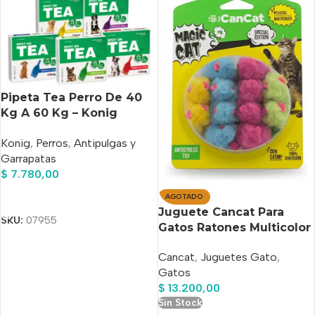
Pipeta Tea Perro De 40
Kg A 60 Kg – Konig
Verde Lima
Konig
,
Perros
,
Antipulgas y
Garrapatas
$
7.780,00
Añadir Al Carrito
AGOTADO
Juguete Cancat Para
SKU:
07955
Gatos Ratones Multicolor
Con Catnip X12 Unidades
Cancat
,
Juguetes Gato
,
Gatos
$
13.200,00
Sin Stock