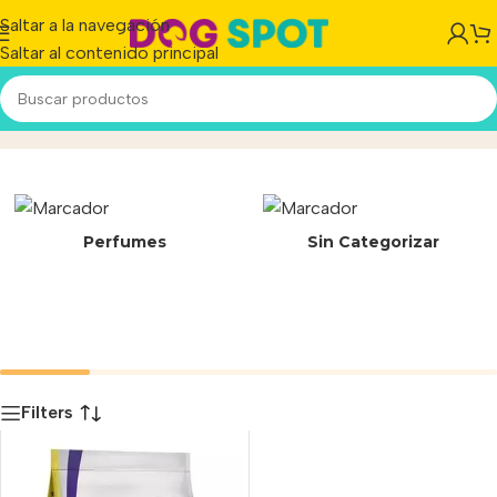
Saltar a la navegación
Saltar al contenido principal
vias urinaruas
Inicio
/
Producto
Perfumes
Sin Categorizar
Filters