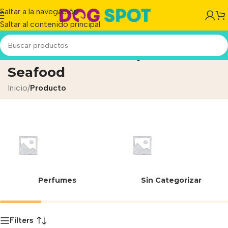
Saltar a la navegación
Saltar al contenido principal
Washable Kraft Paper
Seafood
Inicio
/
Producto
Perfumes
Sin Categorizar
Filters