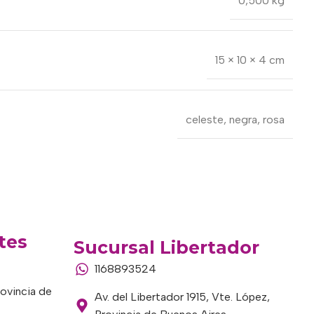
0,500 kg
15 × 10 × 4 cm
celeste
,
negra
,
rosa
tes
Sucursal Libertador
1168893524
rovincia de
Av. del Libertador 1915, Vte. López,