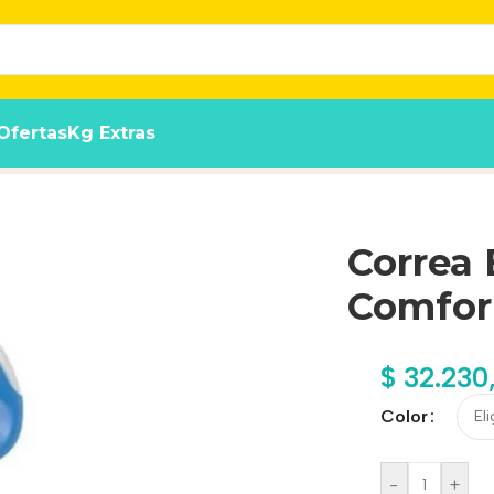
Ofertas
Kg Extras
dón Xs 3 M / 8 Kg
Correa 
Comfort
$
32.230
Color
-
+