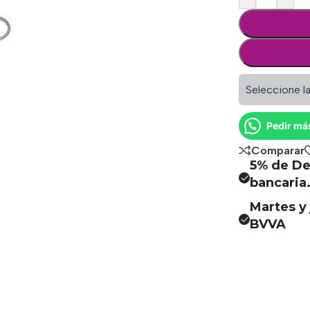
Seleccione la
Pedir má
Comparar
5% de De
bancaria
Martes y 
BVVA