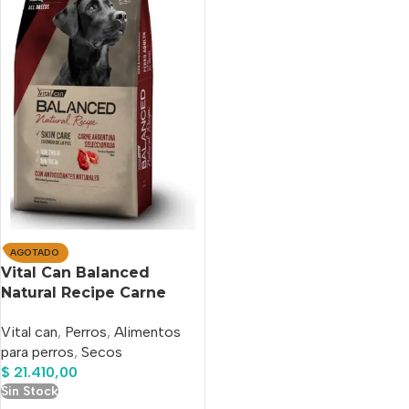
AGOTADO
Vital Can Balanced
Natural Recipe Carne
Argentina Seleccionada
Vital can
,
Perros
,
Alimentos
X 3 Kg
para perros
,
Secos
$
21.410,00
Sin Stock