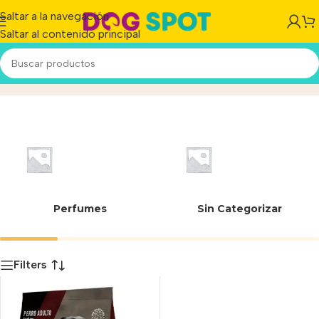
Saltar a la navegación
Saltar al contenido principal
00976
Inicio
/
Producto
Perfumes
Sin Categorizar
Filters