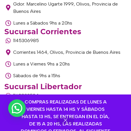
Gdor. Marcelino Ugarte 1999, Olivos, Provincia de
Buenos Aires
Lunes a Sábados 9hs a 20hs
Sucursal Corrientes
1145306985
Corrientes 1464, Olivos, Provincia de Buenos Aires
Lunes a Viernes 9hs a 20hs
Sábados de 9hs a 15hs
Sucursal Libertador
1168893524
COMPRAS REALIZADAS DE LUNES A
Av. del Libertador 1915, Vte. López, Provincia de
VIERNES HASTA 14 HS Y SÁBADOS
Buenos Aires
HASTA 13 HS, SE ENTREGAN EN EL DÍA,
DE 15 A 20 HS, LAS REALIZADAS
Lunes a Viernes de 9hs a 13hs / 16hs a 20hs