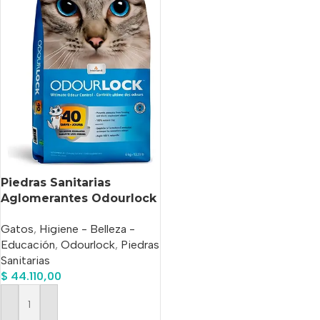
Piedras Sanitarias
Aglomerantes Odourlock
clasica X 6 Kg
Gatos
,
Higiene - Belleza -
Educación
,
Odourlock
,
Piedras
Sanitarias
$
44.110,00
Añadir Al Carrito