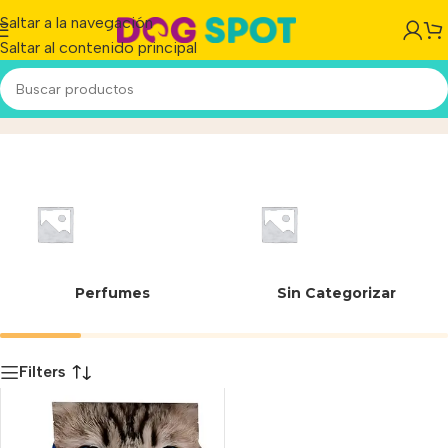
Saltar a la navegación
Saltar al contenido principal
07144
Inicio
/
Producto
Perfumes
Sin Categorizar
Filters