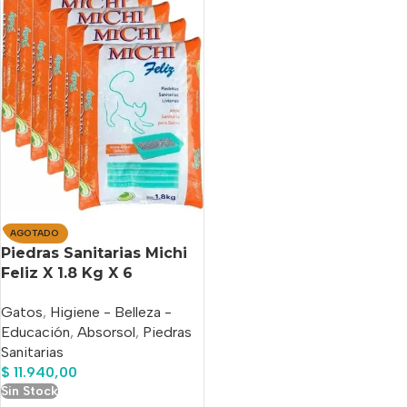
AGOTADO
Piedras Sanitarias Michi
Feliz X 1.8 Kg X 6
Unidades
Gatos
,
Higiene - Belleza -
Educación
,
Absorsol
,
Piedras
Sanitarias
$
11.940,00
Sin Stock