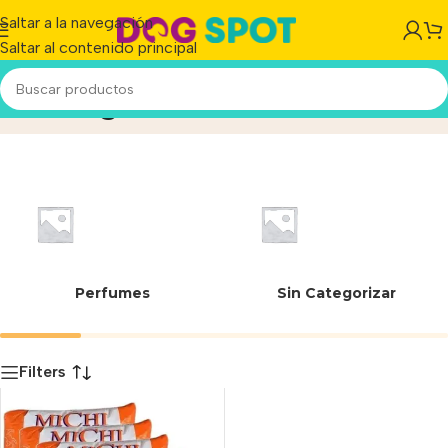
Saltar a la navegación
Saltar al contenido principal
10800 g
Inicio
/
Producto
Perfumes
Sin Categorizar
Filters