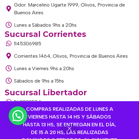
Gdor. Marcelino Ugarte 1999, Olivos, Provincia de
Buenos Aires
Lunes a Sábados 9hs a 20hs
Sucursal Corrientes
1145306985
Corrientes 1464, Olivos, Provincia de Buenos Aires
Lunes a Viernes 9hs a 20hs
Sábados de 9hs a 15hs
Sucursal Libertador
1168893524
COMPRAS REALIZADAS DE LUNES A
Av. del Libertador 1915, Vte. López, Provincia de
VIERNES HASTA 14 HS Y SÁBADOS
Buenos Aires
HASTA 13 HS, SE ENTREGAN EN EL DÍA,
DE 15 A 20 HS, LAS REALIZADAS
Lunes a Viernes de 9hs a 13hs / 16hs a 20hs