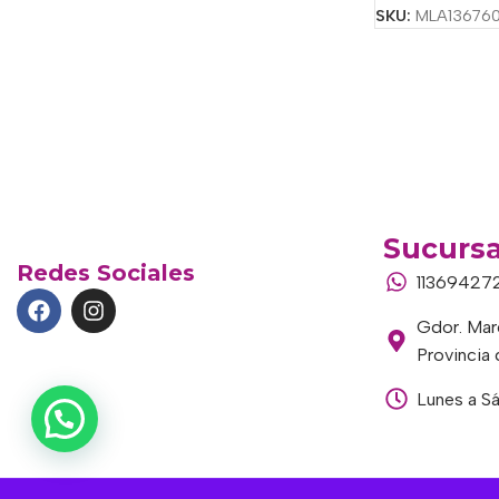
SKU:
MLA13676
Sucursa
Redes Sociales
11369427
Gdor. Marc
Provincia
Lunes a S