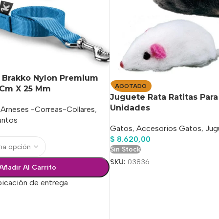
o Brakko Nylon Premium
AGOTADO
 Cm X 25 Mm
Juguete Rata Ratitas Para
Unidades
Arneses -Correas-Collares
,
untos
Gatos
,
Accesorios Gatos
,
Jug
$
8.620,00
Sin Stock
SKU:
03836
Añadir Al Carrito
bicación de entrega
ciones