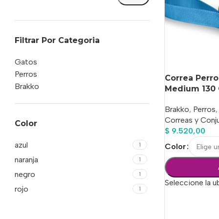
Filtrar Por Categoria
Gatos
Perros
Correa Perr
Brakko
Medium 130
Brakko
,
Perros
,
Correas y Conj
Color
$
9.520,00
azul
1
Color
naranja
1
negro
1
Seleccione la u
rojo
1
Seleccionar Op