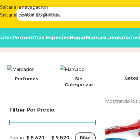
Saltar a la navegación
Saltar al contenido principal
atos
Perros
Otras Especies
Hogar
Marcas
Laboratorios
2.5 cm
Inicio
/
Producto
Gatos
Perfumes
Sin
Categorizar
Mostrando los 
Filtrar Por Precio
Precio:
$ 8.620
—
$ 9.520
Filtrar