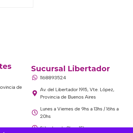
tes
Sucursal Libertador
1168893524
rovincia de
Av. del Libertador 1915, Vte. López,
Provincia de Buenos Aires
Lunes a Viernes de 9hs a 13hs / 16hs a
20hs
Sábados de 9hs a 15hs