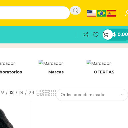
$
0,00
boratorios
Marcas
OFERTAS
9
12
18
24