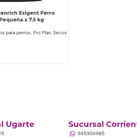
ienrich Exigent Perro
Pequeña x 7.5 kg
os para perros
,
Pro Plan
,
Secos
o
l Ugarte
Sucursal Corrien
25
1145306985