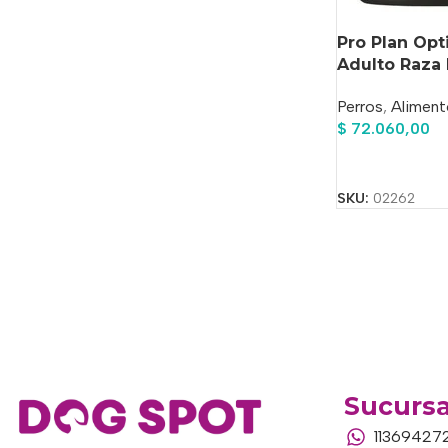
Pro Plan Opt
Adulto Raza 
Perros
,
Aliment
$
72.060,00
Añadir Al Carrit
SKU:
02262
Sucursa
11369427