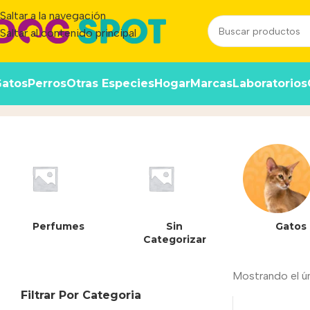
Saltar a la navegación
Saltar al contenido principal
atos
Perros
Otras Especies
Hogar
Marcas
Laboratorios
7613034479488
Inicio
/
Producto
Perfumes
Sin
Gatos
Categorizar
Mostrando el ú
Filtrar Por Categoria