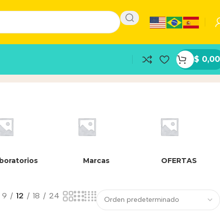
$
0,00
boratorios
Marcas
OFERTAS
9
12
18
24