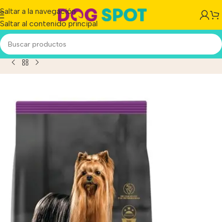
Saltar a la navegación
Saltar al contenido principal
lan Optienrich Exigent Perro Adulto Raza Pequeña x 7.5 kg