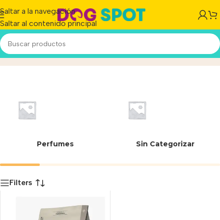
Saltar a la navegación
Saltar al contenido principal
7798088562871
Inicio
/
Producto
Perfumes
Sin Categorizar
Filters