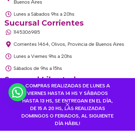
Buenos Aires
Lunes a Sábados 9hs a 20hs
Sucursal Corrientes
1145306985
Corrientes 1464, Olivos, Provincia de Buenos Aires
Lunes a Viernes 9hs a 20hs
Sábados de 9hs a 15hs
Sucursal Libertador
COMPRAS REALIZADAS DE LUNES A
1168893524
VIERNES HASTA 14 HS Y SÁBADOS
HASTA 13 HS, SE ENTREGAN EN EL DÍA,
Av. del Libertador 1915, Vte. López, Provincia de
DE 15 A 20 HS, LAS REALIZADAS
Buenos Aires
DOMINGOS O FERIADOS, AL SIGUIENTE
Lunes a Viernes de 9hs a 13hs / 16hs a 20hs
DÍA HÁBIL!
Sábados de 9hs a 15hs