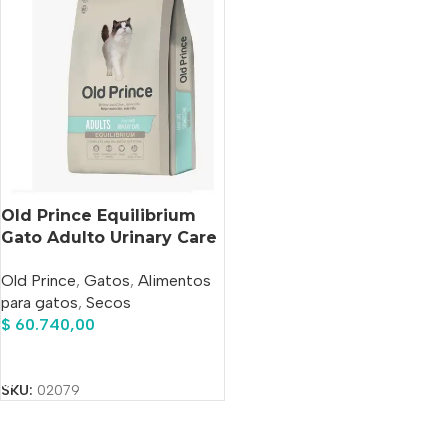
Old Prince Equilibrium
Gato Adulto Urinary Care
x 7.5 kg
Old Prince
,
Gatos
,
Alimentos
para gatos
,
Secos
$
60.740,00
Añadir Al Carrito
SKU:
02079