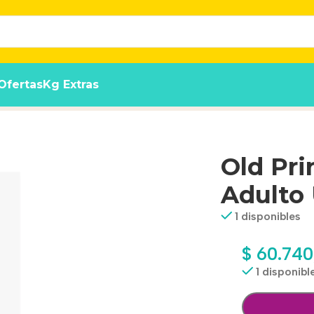
Ofertas
Kg Extras
y Care x 7.5 kg
Old Pri
Adulto 
1 disponibles
$
60.740
1 disponibl