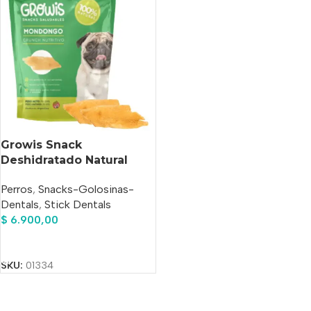
Growis Snack
Deshidratado Natural
Mondongo Perros X 70
Perros
,
Snacks-Golosinas-
Gr
Dentals
,
Stick Dentals
$
6.900,00
Añadir Al Carrito
SKU:
01334