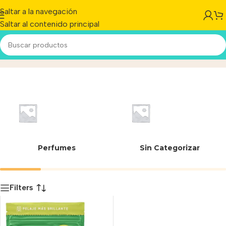
Saltar a la navegación
Saltar al contenido principal
7798353810140
Inicio
/
Producto
Perfumes
Sin Categorizar
Filters