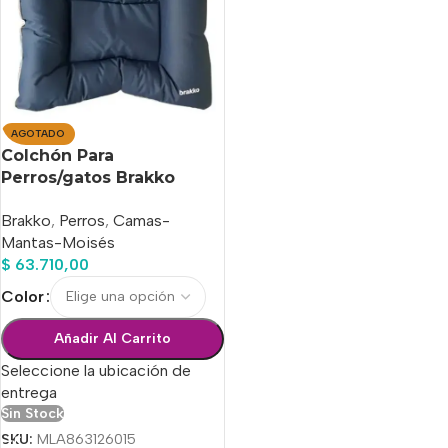
AGOTADO
Colchón Para
Perros/gatos Brakko
Extreme 4 ( 80 X 65 X
Brakko
,
Perros
,
Camas-
Cm)
Mantas-Moisés
$
63.710,00
Color
Añadir Al Carrito
Seleccione la ubicación de
entrega
Sin Stock
SKU:
MLA863126015