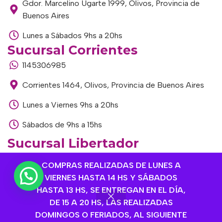
Gdor. Marcelino Ugarte 1999, Olivos, Provincia de
Buenos Aires
Lunes a Sábados 9hs a 20hs
Sucursal Corrientes
1145306985
Corrientes 1464, Olivos, Provincia de Buenos Aires
Lunes a Viernes 9hs a 20hs
Sábados de 9hs a 15hs
Sucursal Libertador
1168893524
COMPRAS REALIZADAS DE LUNES A
VIERNES HASTA 14 HS Y SÁBADOS
Av. del Libertador 1915, Vte. López, Provincia de
HASTA 13 HS, SE ENTREGAN EN EL DÍA,
Buenos Aires
DE 15 A 20 HS, LAS REALIZADAS
Lunes a Viernes de 9hs a 13hs / 16hs a 20hs
DOMINGOS O FERIADOS, AL SIGUIENTE