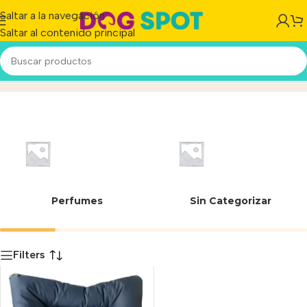
Saltar a la navegación
Saltar al contenido principal
Extreme Deco 4
Inicio
/
Producto
Perfumes
Sin Categorizar
Filters