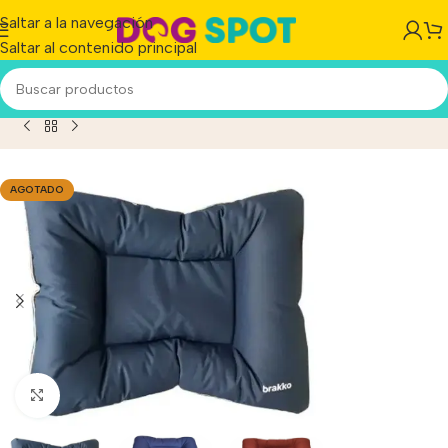
Saltar a la navegación
Saltar al contenido principal
hón Para Perros/gatos Brakko Extreme 4 ( 80 X 65 X Cm)
AGOTADO
Haga clic para ampliar