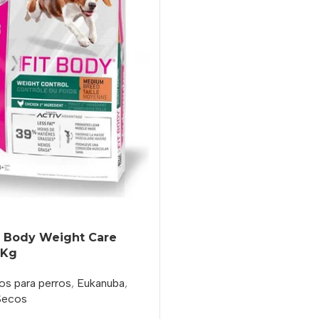
t Body Weight Care
 Kg
os para perros
,
Eukanuba
,
Secos