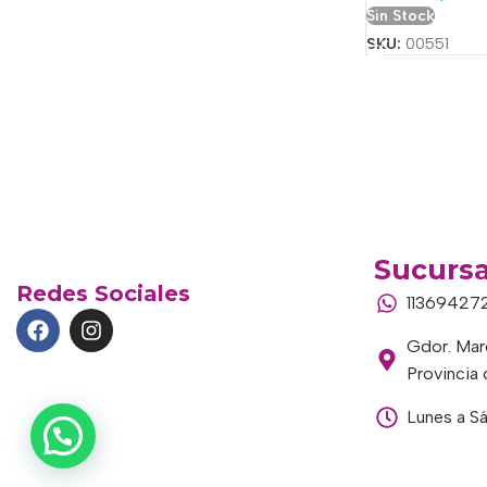
Sin Stock
SKU:
00551
Sucursa
Redes Sociales
11369427
Gdor. Marc
Provincia
Lunes a S