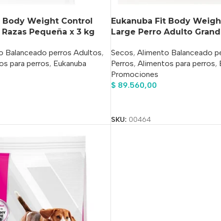
t Body Weight Control
Eukanuba Fit Body Weigh
 Razas Pequeña x 3 kg
Large Perro Adulto Grand
o Balanceado perros Adultos
,
Secos
,
Alimento Balanceado p
os para perros
,
Eukanuba
Perros
,
Alimentos para perros
,
Promociones
$
89.560,00
o
Añadir Al Carrito
SKU:
00464