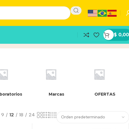
$
0,00
boratorios
Marcas
OFERTAS
9
12
18
24