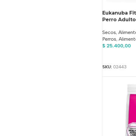
Eukanuba Fi
Perro Adulto
Secos
,
Aliment
Perros
,
Aliment
$
25.400,00
Añadir Al Carrit
SKU:
02443