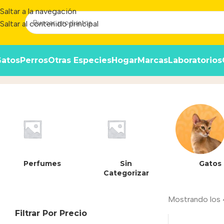
Saltar a la navegación
Saltar al contenido principal
atos
Perros
Otras Especies
Hogar
Marcas
Laboratorios
FIT BODY
Inicio
/
Producto
Perfumes
Sin
Gatos
Categorizar
Mostrando los 
Filtrar Por Precio