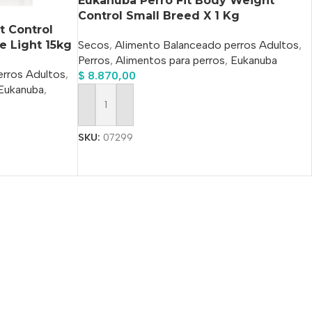
Eukanuba Perro Fit Body Weight
Control Small Breed X 1 Kg
t Control
e Light 15kg
Secos
,
Alimento Balanceado perros Adultos
,
Perros
,
Alimentos para perros
,
Eukanuba
erros Adultos
,
$
8.870,00
Eukanuba
,
Añadir Al Carrito
SKU:
07299