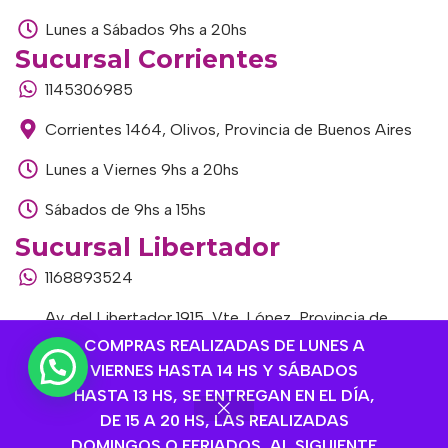
Lunes a Sábados 9hs a 20hs
Sucursal Corrientes
1145306985
Corrientes 1464, Olivos, Provincia de Buenos Aires
Lunes a Viernes 9hs a 20hs
Sábados de 9hs a 15hs
Sucursal Libertador
1168893524
Av. del Libertador 1915, Vte. López, Provincia de
Buenos Aires
COMPRAS REALIZADAS DE LUNES A
VIERNES HASTA 14 HS Y SÁBADOS
Lunes a Viernes de 9hs a 13hs / 16hs a 20hs
HASTA 13 HS, SE ENTREGAN EN EL DÍA,
DE 15 A 20 HS, LAS REALIZADAS
Sábados de 9hs a 15hs
DOMINGOS O FERIADOS, AL SIGUIENTE