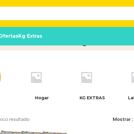
Ofertas
Kg Extras
sorbentes Gato 3.6 Kg X 3u
Inicio
/
Produ
Hogar
KG EXTRAS
La
nico resultado
Mostrar