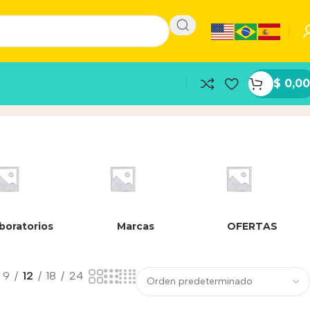
$
0,00
cto
boratorios
Marcas
OFERTAS
9
12
18
24