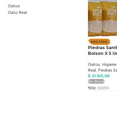
Gatos
Gato Real
AGOTADO
Piedras Sani
Bolson X 5 
Gatos
,
Higiene
Real
,
Piedras Sa
$
21.100,00
Sin Stock
SKU:
02659