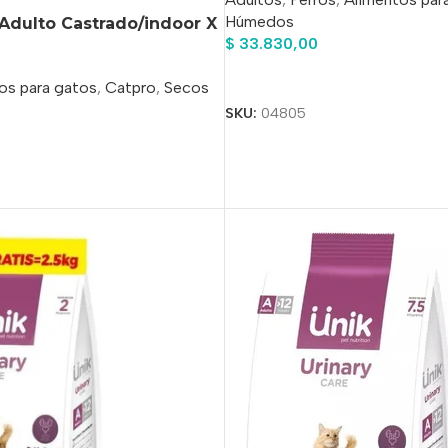
Húmedos
Adulto Castrado/indoor X
$
33.830,00
Añadir Al Carrito
os para gatos
,
Catpro
,
Secos
SKU:
04805
o