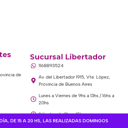
tes
Sucursal Libertador
1168893524
rovincia de
Av. del Libertador 1915, Vte. López,
Provincia de Buenos Aires
Lunes a Viernes de 9hs a 13hs / 16hs a
20hs
Sábados de 9hs a 15hs
DÍA, DE 15 A 20 HS, LAS REALIZADAS DOMINGOS