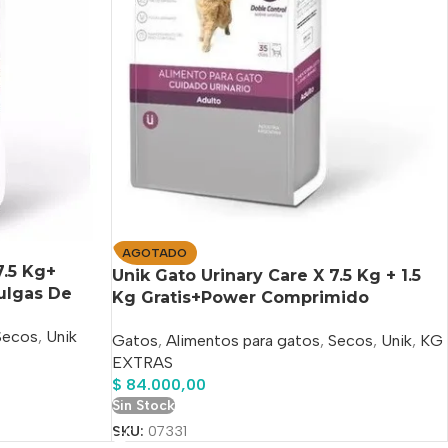
AGOTADO
7.5 Kg+
Unik Gato Urinary Care X 7.5 Kg + 1.5
ulgas De
Kg Gratis+Power Comprimido
Antipulgas De Regalo!!
Secos
,
Unik
Gatos
,
Alimentos para gatos
,
Secos
,
Unik
,
KG
EXTRAS
$
84.000,00
Sin Stock
SKU:
07331