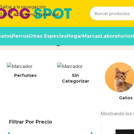
Saltar a la navegación
Saltar al contenido principal
atos
Perros
Otras Especies
Hogar
Marcas
Laboratorios
Gluten de trigo
Inicio
/
Producto
Perfumes
Sin
Categorizar
Gatos
Mostrando los 
Filtrar Por Precio