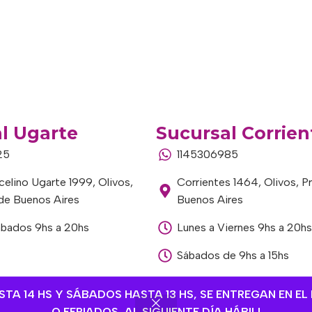
l Ugarte
Sucursal Corrien
25
1145306985
elino Ugarte 1999, Olivos,
Corrientes 1464, Olivos, P
 de Buenos Aires
Buenos Aires
ábados 9hs a 20hs
Lunes a Viernes 9hs a 20hs
Sábados de 9hs a 15hs
A 14 HS Y SÁBADOS HASTA 13 HS, SE ENTREGAN EN EL 
O FERIADOS, AL SIGUIENTE DÍA HÁBIL!