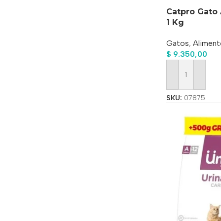
Catpro Gato 
1 Kg
Gatos
,
Aliment
$
9.350,00
Añadir Al Carrit
SKU:
07875