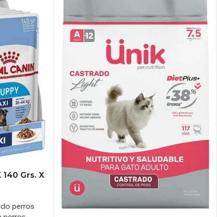
 140 Grs. X
ado perros
a perros
,