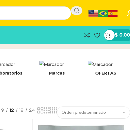
$
0,00
boratorios
Marcas
OFERTAS
9
12
18
24