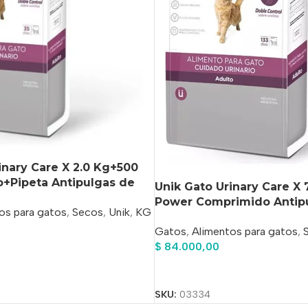
inary Care X 2.0 Kg+500
o+Pipeta Antipulgas de
Unik Gato Urinary Care X 
Power Comprimido Antip
os para gatos
,
Secos
,
Unik
,
KG
Regalo!!
Gatos
,
Alimentos para gatos
,
$
84.000,00
o
Añadir Al Carrito
SKU:
03334