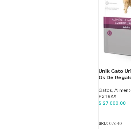
Unik Gato Ur
Gs De Regal
Regalo
Gatos
,
Aliment
EXTRAS
$
27.000,00
Añadir Al Carrit
SKU:
07640