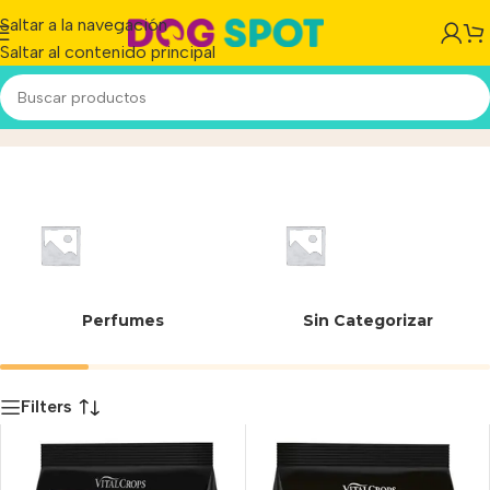
Saltar a la navegación
Saltar al contenido principal
Harina de salmón
Inicio
/
Producto
Perfumes
Sin Categorizar
Filters