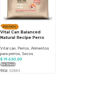
AGOTADO
Vital Can Balanced
Natural Recipe Perro
Adulto Salmón X 3 Kg
Vital can
,
Perros
,
Alimentos
para perros
,
Secos
$
19.630,00
Sin Stock
SKU:
02883