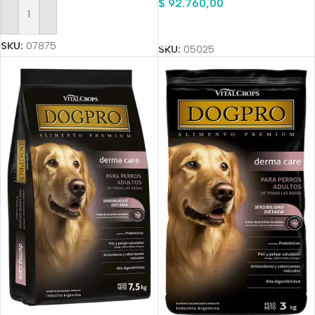
$
92.760,00
Añadir Al Carrito
Añadir Al Carrito
SKU:
07875
SKU:
05025