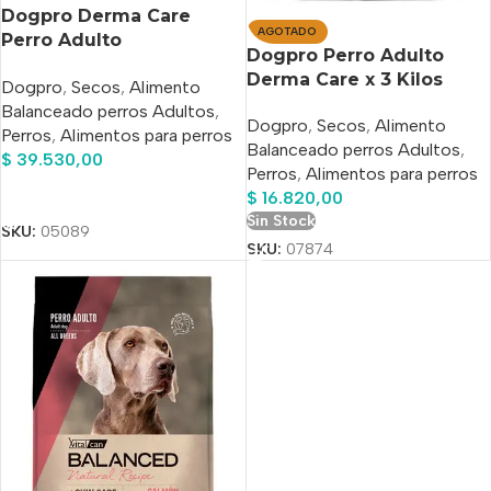
Dogpro Derma Care
AGOTADO
Perro Adulto
Dogpro Perro Adulto
Hipoalergénico Salmón x
Derma Care x 3 Kilos
Dogpro
,
Secos
,
Alimento
7.5 Kg
Balanceado perros Adultos
,
Dogpro
,
Secos
,
Alimento
Perros
,
Alimentos para perros
Balanceado perros Adultos
,
$
39.530,00
Perros
,
Alimentos para perros
Añadir Al Carrito
$
16.820,00
Sin Stock
SKU:
05089
SKU:
07874