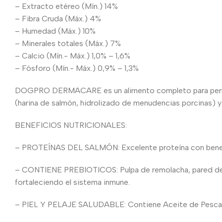
– Extracto etéreo (Mín.) 14%
– Fibra Cruda (Máx.) 4%
– Humedad (Máx.) 10%
– Minerales totales (Máx.) 7%
– Calcio (Mín.- Máx.) 1,0% – 1,6%
– Fósforo (Mín.- Máx.) 0,9% – 1,3%
DOGPRO DERMACARE es un alimento completo para perros ad
(harina de salmón, hidrolizado de menudencias porcinas) 
BENEFICIOS NUTRICIONALES:
– PROTEÍNAS DEL SALMÓN: Excelente proteína con benefici
– CONTIENE PREBIOTICOS: Pulpa de remolacha, pared de leva
fortaleciendo el sistema inmune.
– PIEL Y PELAJE SALUDABLE: Contiene Aceite de Pescado 