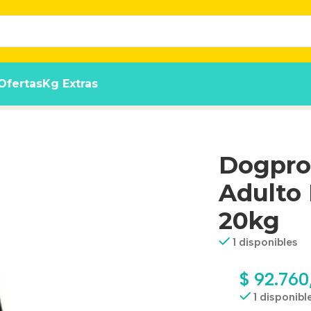
Ofertas
Kg Extras
rgénico Salmón x 20kg
Dogpro
Adulto
20kg
1 disponibles
$
92.760
1 disponibl