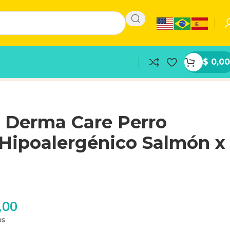
$
0,00
 Derma Care Perro
 Hipoalergénico Salmón x
,00
es