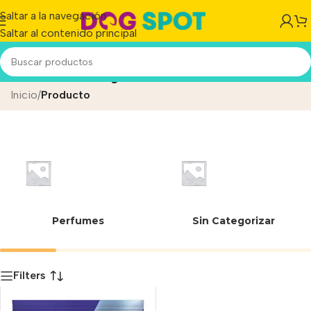
Saltar a la navegación
Saltar al contenido principal
harina e soja micronizada
Inicio
/
Producto
Perfumes
Sin Categorizar
Filters