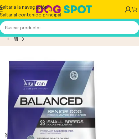
Saltar a la navegación
Saltar al contenido principal
ucto
/
Vital Can Balanced Perro Senior Raza Pequeña X 3 Kg