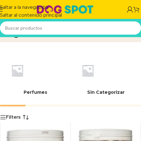
Saltar a la navegación
Saltar al contenido principal
Higiene dental
Inicio
/
Producto
Perfumes
Sin Categorizar
Filters