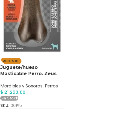
AGOTADO
Juguete/hueso
Masticable Perro. Zeus
Nosh Strong. Saboriz. L
Mordibles y Sonoros
,
Perros
Color Marrón Oscuro
$
21.250,00
Carne Y Queso
Sin Stock
SKU:
00195