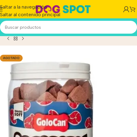
Saltar a la navegación
Saltar al contenido principal
oducto
/
Golocan Bocaditos Snack Húmedos De Carne 2 kg
AGOTADO