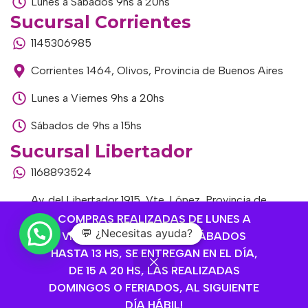
Lunes a Sábados 9hs a 20hs
Sucursal Corrientes
1145306985
Corrientes 1464, Olivos, Provincia de Buenos Aires
Lunes a Viernes 9hs a 20hs
Sábados de 9hs a 15hs
Sucursal Libertador
1168893524
Av. del Libertador 1915, Vte. López, Provincia de
Buenos Aires
COMPRAS REALIZADAS DE LUNES A
💬 ¿Necesitas ayuda?
VIERNES HASTA 14 HS Y SÁBADOS
Lunes a Viernes de 9hs a 13hs / 16hs a 20hs
HASTA 13 HS, SE ENTREGAN EN EL DÍA,
DE 15 A 20 HS, LAS REALIZADAS
Sábados de 9hs a 15hs
DOMINGOS O FERIADOS, AL SIGUIENTE
DÍA HÁBIL!