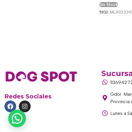
Sin Stock
SKU:
MLA112339
Sucursa
11369427
Gdor. Marc
Redes Sociales
Provincia
Lunes a S