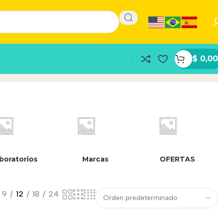
$
0,00
boratorios
Marcas
OFERTAS
9
12
18
24