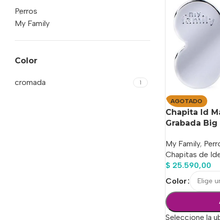
Perros
My Family
Color
cromada
1
AGOTADO
Chapita Id 
Grabada Big 
My Family
,
Perr
Chapitas de Ide
$
25.590,00
Color
Seleccione la u