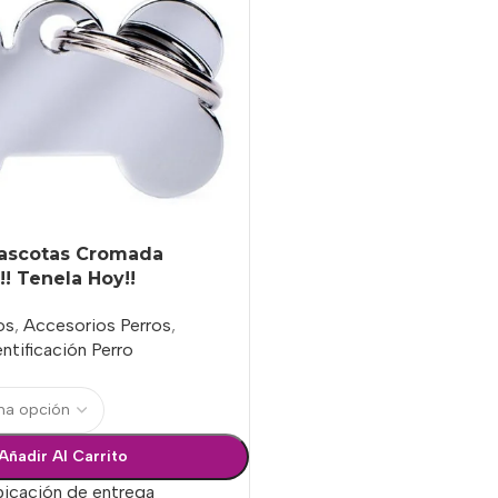
Mascotas Cromada
!! Tenela Hoy!!
os
,
Accesorios Perros
,
ntificación Perro
Añadir Al Carrito
bicación de entrega