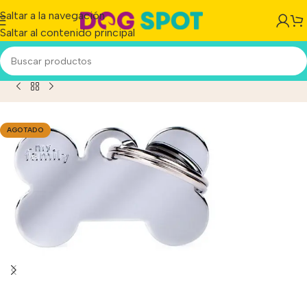
Saltar a la navegación
Saltar al contenido principal
Chapita Id Mascotas Cromada Grabada Big !! Tenela Hoy!!
AGOTADO