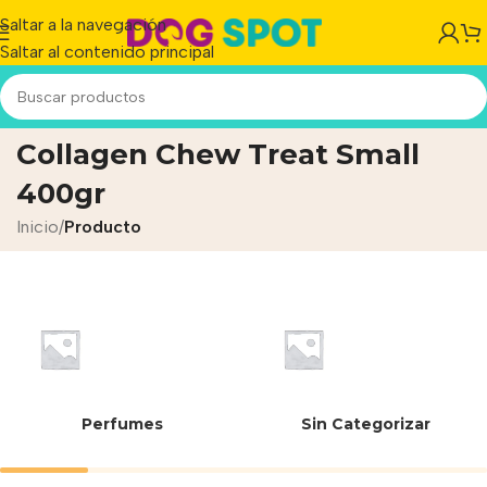
Saltar a la navegación
Saltar al contenido principal
Mon Ami Snack Palitos
Collagen Chew Treat Small
400gr
Inicio
/
Producto
Perfumes
Sin Categorizar