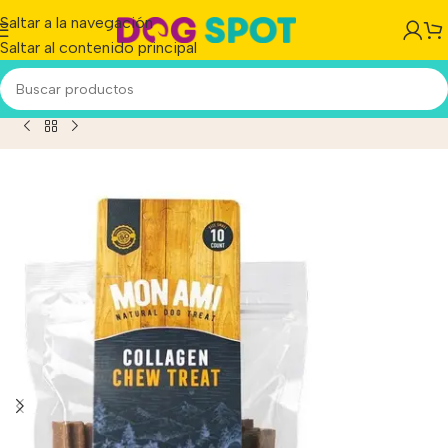
Saltar a la navegación
Saltar al contenido principal
/
Mon Ami Snack Palitos Collagen Chew Treat Small 400gr