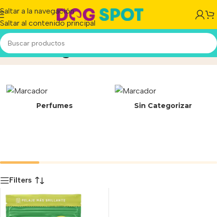
Saltar a la navegación
Saltar al contenido principal
Mondongo natural
Inicio
/
Producto
Perfumes
Sin Categorizar
Filters