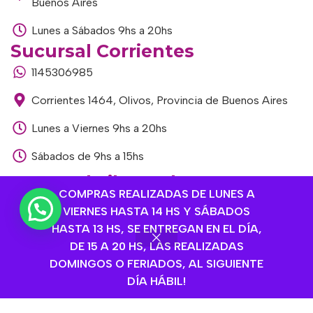
Buenos Aires
Lunes a Sábados 9hs a 20hs
Sucursal Corrientes
1145306985
Corrientes 1464, Olivos, Provincia de Buenos Aires
Lunes a Viernes 9hs a 20hs
Sábados de 9hs a 15hs
Sucursal Libertador
COMPRAS REALIZADAS DE LUNES A
1168893524
VIERNES HASTA 14 HS Y SÁBADOS
HASTA 13 HS, SE ENTREGAN EN EL DÍA,
Av. del Libertador 1915, Vte. López, Provincia de
DE 15 A 20 HS, LAS REALIZADAS
Buenos Aires
DOMINGOS O FERIADOS, AL SIGUIENTE
Lunes a Viernes de 9hs a 13hs / 16hs a 20hs
DÍA HÁBIL!
Sábados de 9hs a 15hs