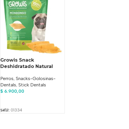
Growis Snack
Deshidratado Natural
Mondongo Perros X 70
Perros
,
Snacks-Golosinas-
Gr
Dentals
,
Stick Dentals
$
6.900,00
Añadir Al Carrito
SKU:
01334