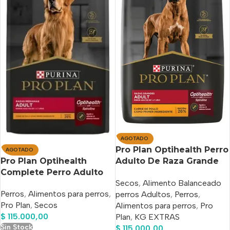
AGOTADO
Pro Plan Optihealth Perro
AGOTADO
Pro Plan Optihealth
Adulto De Raza Grande
Complete Perro Adulto
Sabor Pollo Y Arroz Bolsa
Secos
,
Alimento Balanceado
De Raza Mediana Sabor
De 15 Kg+3 kg De Regalo
Perros
,
Alimentos para perros
,
perros Adultos
,
Perros
,
Pollo Y Arroz x 15 kg
Pro Plan
,
Secos
Alimentos para perros
,
Pro
$
115.000,00
Plan
,
KG EXTRAS
Sin Stock
$
115.000,00