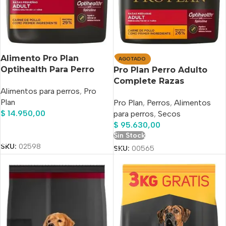
Alimento Pro Plan
AGOTADO
Optihealth Para Perro
Pro Plan Perro Adulto
Adulto De Raza Pequeña
Complete Razas
Alimentos para perros
,
Pro
Sabor Pollo En Bolsa De
Medianas X 12 Kg
Plan
1 kg
Pro Plan
,
Perros
,
Alimentos
$
14.950,00
para perros
,
Secos
$
95.630,00
Añadir Al Carrito
Sin Stock
SKU:
02598
SKU:
00565