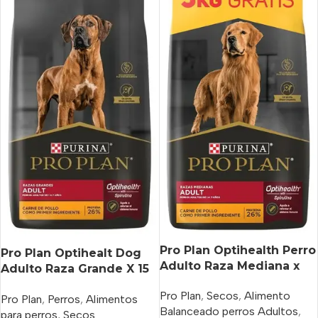
Pro Plan Optihealth Perro
Pro Plan Optihealt Dog
Adulto Raza Mediana x
Adulto Raza Grande X 15
15 kg+3 Kg Bonus Bag
Kg
Pro Plan
,
Secos
,
Alimento
Pro Plan
,
Perros
,
Alimentos
Balanceado perros Adultos
,
para perros
,
Secos