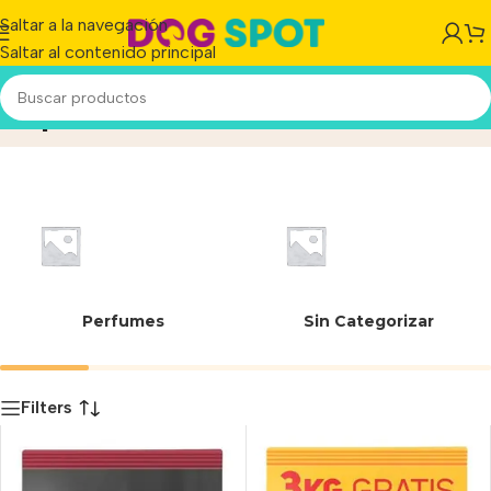
Saltar a la navegación
Saltar al contenido principal
OptiHealth
Inicio
/
Producto
Perfumes
Sin Categorizar
Filters