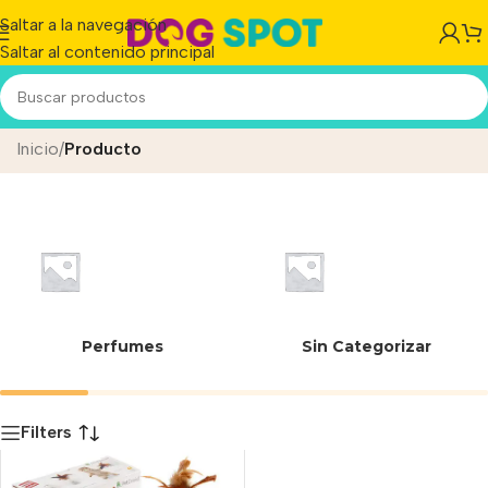
Saltar a la navegación
Saltar al contenido principal
Pet Droid Father Hider
Inicio
/
Producto
Perfumes
Sin Categorizar
Filters