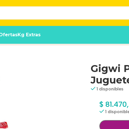
Ofertas
Kg Extras
ractivo Gato.
Gigwi P
Juguete
1 disponibles
$
81.470
1 disponibl