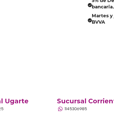
5% de De
bancaria
Martes y 
BVVA
l Ugarte
Sucursal Corrien
25
1145306985