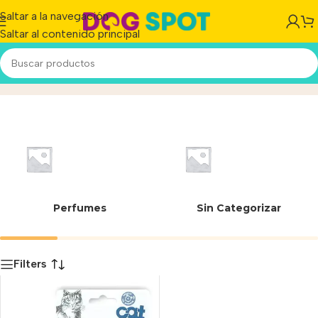
Saltar a la navegación
Saltar al contenido principal
Rascals JUG74039
Inicio
/
Producto
Perfumes
Sin Categorizar
Filters