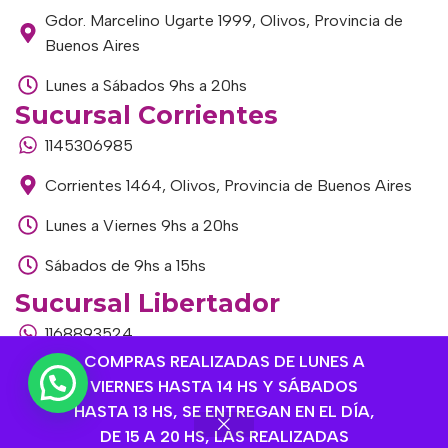
Gdor. Marcelino Ugarte 1999, Olivos, Provincia de
Buenos Aires
Lunes a Sábados 9hs a 20hs
Sucursal Corrientes
1145306985
Corrientes 1464, Olivos, Provincia de Buenos Aires
Lunes a Viernes 9hs a 20hs
Sábados de 9hs a 15hs
Sucursal Libertador
1168893524
COMPRAS REALIZADAS DE LUNES A
Av. del Libertador 1915, Vte. López, Provincia de
VIERNES HASTA 14 HS Y SÁBADOS
Buenos Aires
HASTA 13 HS, SE ENTREGAN EN EL DÍA,
DE 15 A 20 HS, LAS REALIZADAS
Lunes a Viernes de 9hs a 13hs / 16hs a 20hs