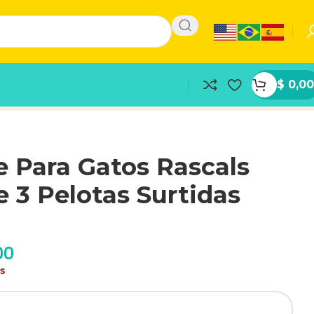
$
0,00
 Para Gatos Rascals
 3 Pelotas Surtidas
00
as