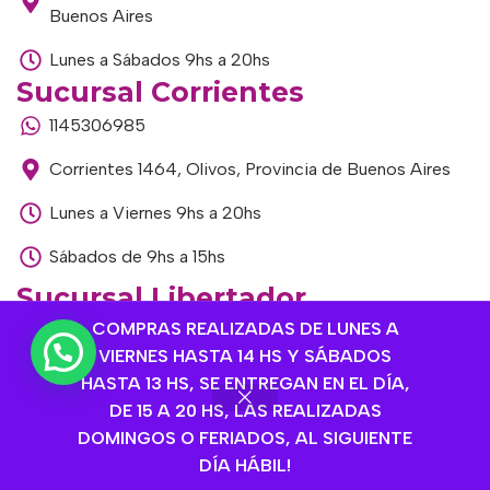
Buenos Aires
Lunes a Sábados 9hs a 20hs
Sucursal Corrientes
1145306985
Corrientes 1464, Olivos, Provincia de Buenos Aires
Lunes a Viernes 9hs a 20hs
Sábados de 9hs a 15hs
Sucursal Libertador
COMPRAS REALIZADAS DE LUNES A
1168893524
VIERNES HASTA 14 HS Y SÁBADOS
Av. del Libertador 1915, Vte. López, Provincia de
HASTA 13 HS, SE ENTREGAN EN EL DÍA,
Buenos Aires
DE 15 A 20 HS, LAS REALIZADAS
DOMINGOS O FERIADOS, AL SIGUIENTE
Lunes a Viernes de 9hs a 13hs / 16hs a 20hs
DÍA HÁBIL!
Sábados de 9hs a 15hs