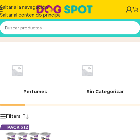
Saltar a la navegación
Saltar al contenido principal
sa
Inicio
/
Producto
Perfumes
Sin Categorizar
Filters