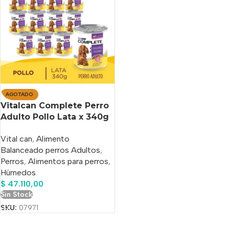
AGOTADO
Vitalcan Complete Perro
Adulto Pollo Lata x 340g
X 12 Un
Vital can
,
Alimento
Balanceado perros Adultos
,
Perros
,
Alimentos para perros
,
Húmedos
$
47.110,00
Sin Stock
SKU:
07971