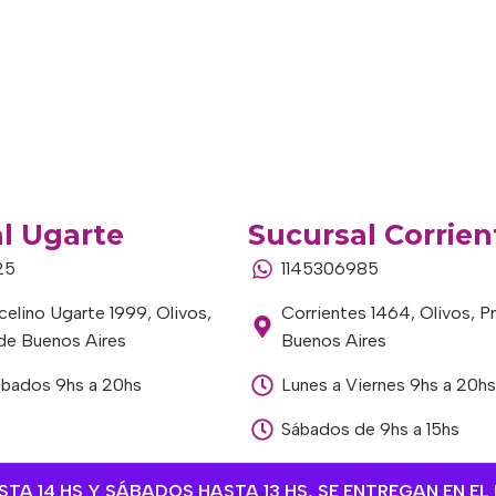
l Ugarte
Sucursal Corrien
25
1145306985
elino Ugarte 1999, Olivos,
Corrientes 1464, Olivos, P
 de Buenos Aires
Buenos Aires
ábados 9hs a 20hs
Lunes a Viernes 9hs a 20hs
Sábados de 9hs a 15hs
A 14 HS Y SÁBADOS HASTA 13 HS, SE ENTREGAN EN EL 