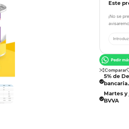
Este p
¡No se pr
avisaremo
Pedir má
Comparar
5% de De
bancaria
Martes y 
BVVA