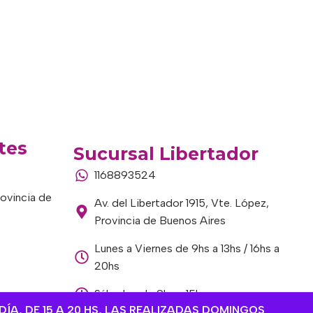
tes
Sucursal Libertador
1168893524
rovincia de
Av. del Libertador 1915, Vte. López,
Provincia de Buenos Aires
Lunes a Viernes de 9hs a 13hs / 16hs a
20hs
Sábados de 9hs a 15hs
DÍA, DE 15 A 20 HS, LAS REALIZADAS DOMINGOS