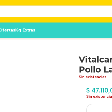
Ofertas
Kg Extras
a x 340g X 12 Un
Vitalca
Pollo L
Sin existencias
$
47.110,
Sin existenci