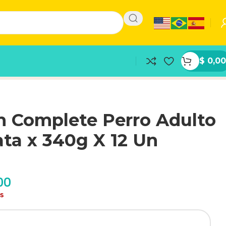
$
0,00
n Complete Perro Adulto
ata x 340g X 12 Un
00
as