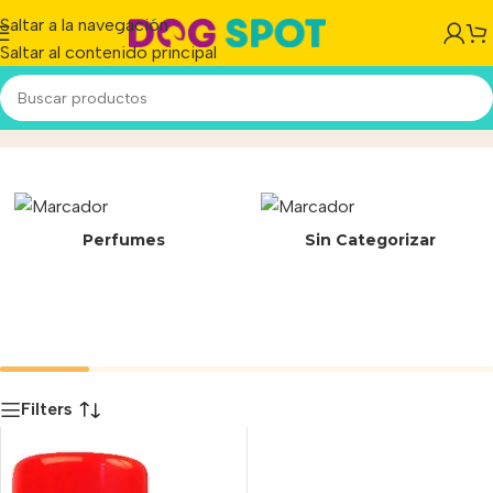
Saltar a la navegación
Saltar al contenido principal
Silatox S
Inicio
/
Producto
Perfumes
Sin Categorizar
Filters