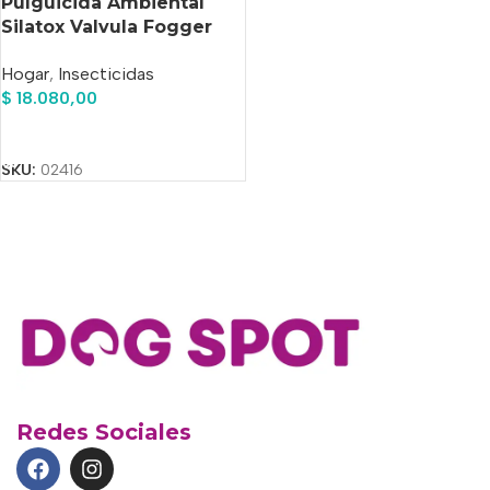
Pulguicida Ambiental
Silatox Valvula Fogger
250ml
Hogar
,
Insecticidas
$
18.080,00
Añadir Al Carrito
SKU:
02416
Redes Sociales