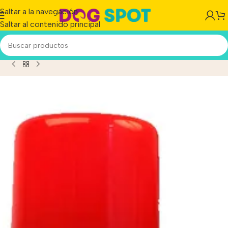
Saltar a la navegación
Saltar al contenido principal
oducto
/
Pulguicida Ambiental Silatox Valvula Fogger 250ml