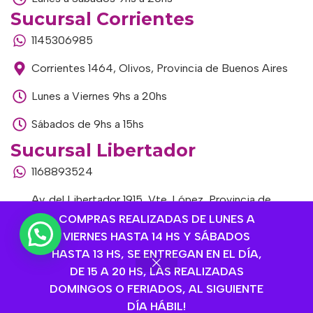
Sucursal Corrientes
1145306985
Corrientes 1464, Olivos, Provincia de Buenos Aires
Lunes a Viernes 9hs a 20hs
Sábados de 9hs a 15hs
Sucursal Libertador
1168893524
Av. del Libertador 1915, Vte. López, Provincia de
Buenos Aires
COMPRAS REALIZADAS DE LUNES A
VIERNES HASTA 14 HS Y SÁBADOS
Lunes a Viernes de 9hs a 13hs / 16hs a 20hs
HASTA 13 HS, SE ENTREGAN EN EL DÍA,
DE 15 A 20 HS, LAS REALIZADAS
Sábados de 9hs a 15hs
DOMINGOS O FERIADOS, AL SIGUIENTE
DÍA HÁBIL!