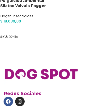
Pulguicida Ambiental
Silatox Valvula Fogger
250ml
Hogar
,
Insecticidas
$
18.080,00
Añadir Al Carrito
SKU:
02416
Redes Sociales