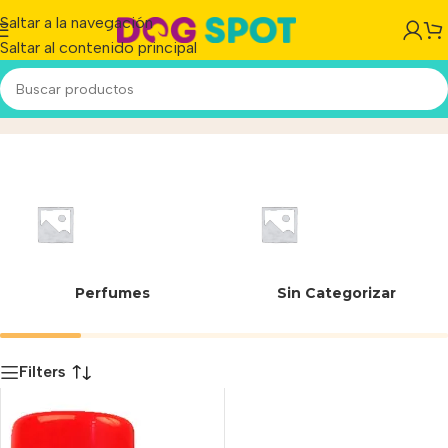
Saltar a la navegación
Saltar al contenido principal
VALVULA FOGGER
Inicio
/
Producto
Perfumes
Sin Categorizar
Filters