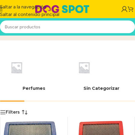
Saltar a la navegación
Saltar al contenido principal
Eurobrush
Inicio
/
Producto
Perfumes
Sin Categorizar
Filters