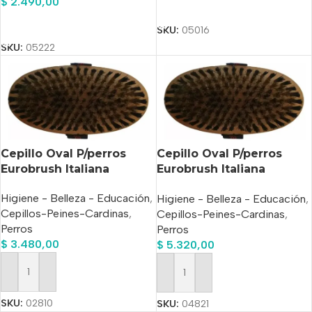
$
2.490,00
Añadir Al Carrito
Añadir Al Carrito
SKU:
05016
SKU:
05222
Cepillo Oval P/perros
Cepillo Oval P/perros
Eurobrush Italiana
Eurobrush Italiana
C/cerdas De Bronce
Higiene - Belleza - Educación
,
Higiene - Belleza - Educación
,
Cepillos-Peines-Cardinas
,
Cepillos-Peines-Cardinas
,
Perros
Perros
$
3.480,00
$
5.320,00
Añadir Al Carrito
Añadir Al Carrito
SKU:
02810
SKU:
04821