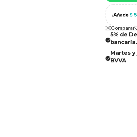
¡Añade
$
5
Comparar
5% de De
bancaria
Martes y 
BVVA