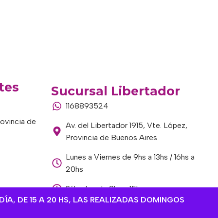
tes
Sucursal Libertador
1168893524
rovincia de
Av. del Libertador 1915, Vte. López,
Provincia de Buenos Aires
Lunes a Viernes de 9hs a 13hs / 16hs a
20hs
Sábados de 9hs a 15hs
DÍA, DE 15 A 20 HS, LAS REALIZADAS DOMINGOS