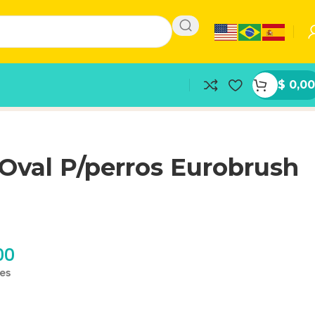
$
0,00
 Oval P/perros Eurobrush
00
les