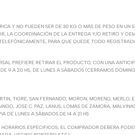
CA Y NO PUEDEN SER DE 30 KG O MAS DE PESO EN UN S
 LA COORDINACIÓN DE LA ENTREGA Y/O RETIRO Y DEM
 TELEFÓNICAMENTE, PARA QUE QUEDE TODO REGISTRADO 
SAL PREFIERE RETIRAR EL PRODUCTO, CON UNA ANTICIPA
 DE 9 A 20 HS, DE LUNES A SÁBADOS (CERRAMOS DOMIN
MARTIN, TIGRE, SAN FERNANDO, MORON, MORENO, MERLO, 
INGO, JOSE C. PAZ, LANUS, LOMAS DE ZAMORA, MALVIN
 DE LUNES A SÁBADOS.DE 14 A 21 HS
HORARIOS ESPECIFICOS, EL COMPRADOR DEBERA PODER
ZADA, VECINO PORTERO ETC)