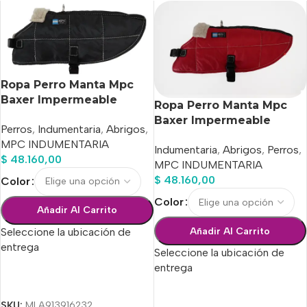
Ropa Perro Manta Mpc
Baxer Impermeable
Ropa Perro Manta Mpc
C/corderito Talle 30
Baxer Impermeable
Perros
,
Indumentaria
,
Abrigos
,
C/corderito Talle 35
MPC INDUMENTARIA
Indumentaria
,
Abrigos
,
Perros
,
$
48.160,00
MPC INDUMENTARIA
$
48.160,00
Color
Color
Añadir Al Carrito
Añadir Al Carrito
Seleccione la ubicación de
entrega
Seleccione la ubicación de
entrega
Seleccionar Opciones
Seleccionar Opciones
SKU:
MLA913916232