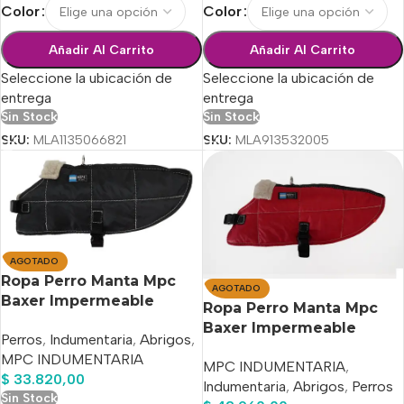
Color
Color
Añadir Al Carrito
Añadir Al Carrito
Seleccione la ubicación de
Seleccione la ubicación de
entrega
entrega
Sin Stock
Sin Stock
SKU:
MLA1135066821
SKU:
MLA913532005
AGOTADO
Ropa Perro Manta Mpc
AGOTADO
Baxer Impermeable
Ropa Perro Manta Mpc
C/corderito Talle 45
Baxer Impermeable
Perros
,
Indumentaria
,
Abrigos
,
C/corderito Talle 60
MPC INDUMENTARIA
MPC INDUMENTARIA
,
$
33.820,00
Indumentaria
,
Abrigos
,
Perros
Sin Stock