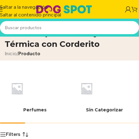
Saltar a la navegación
Saltar al contenido principal
Manta Impermeable y
Térmica con Corderito
Inicio
/
Producto
Perfumes
Sin Categorizar
Filters