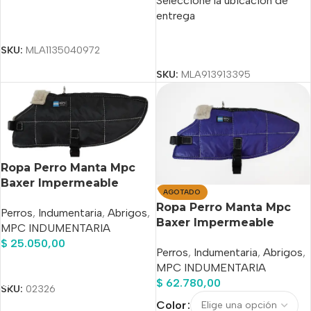
Seleccione la ubicación de
entrega
Seleccionar Opciones
SKU:
MLA1135040972
Seleccionar Opciones
SKU:
MLA913913395
Ropa Perro Manta Mpc
Baxer Impermeable
AGOTADO
C/corderito Talle 30
Ropa Perro Manta Mpc
Perros
,
Indumentaria
,
Abrigos
,
Baxer Impermeable
MPC INDUMENTARIA
C/corderito Talle 55
$
25.050,00
Perros
,
Indumentaria
,
Abrigos
,
Añadir Al Carrito
MPC INDUMENTARIA
$
62.780,00
SKU:
02326
Color