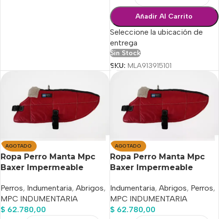
Añadir Al Carrito
Seleccione la ubicación de
entrega
Sin Stock
SKU:
MLA913915101
AGOTADO
AGOTADO
Ropa Perro Manta Mpc
Ropa Perro Manta Mpc
Baxer Impermeable
Baxer Impermeable
C/corderito Talle 60
C/corderito Talle 65
Perros
,
Indumentaria
,
Abrigos
,
Indumentaria
,
Abrigos
,
Perros
,
MPC INDUMENTARIA
MPC INDUMENTARIA
$
62.780,00
$
62.780,00