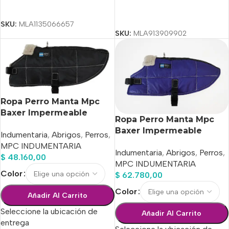
Seleccionar Opciones
Seleccionar Opciones
SKU:
MLA1135066657
SKU:
MLA913909902
Ropa Perro Manta Mpc
Baxer Impermeable
Ropa Perro Manta Mpc
C/corderito Talle 50
Baxer Impermeable
Indumentaria
,
Abrigos
,
Perros
,
C/corderito Talle 75
MPC INDUMENTARIA
Indumentaria
,
Abrigos
,
Perros
,
$
48.160,00
MPC INDUMENTARIA
Color
$
62.780,00
Color
Añadir Al Carrito
Seleccione la ubicación de
Añadir Al Carrito
entrega