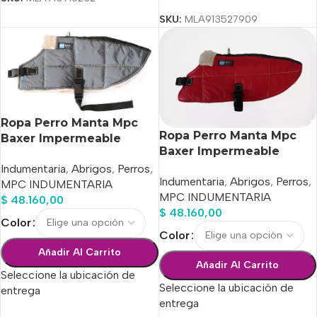
SKU:
MLA913527909
Ropa Perro Manta Mpc
Ropa Perro Manta Mpc
Baxer Impermeable
Baxer Impermeable
C/corderito Talle 40
C/corderito Talle 45
Indumentaria
,
Abrigos
,
Perros
,
Indumentaria
,
Abrigos
,
Perros
,
MPC INDUMENTARIA
MPC INDUMENTARIA
$
48.160,00
$
48.160,00
Color
Color
Añadir Al Carrito
Añadir Al Carrito
Seleccione la ubicación de
Seleccione la ubicación de
entrega
entrega