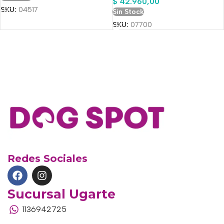
$
42.960,00
SKU:
04517
Sin Stock
SKU:
07700
Redes Sociales
Sucursal Ugarte
1136942725