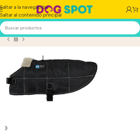
Saltar a la navegación
Saltar al contenido principal
Perro Manta Mpc Baxer Impermeable C/corderito Talle 30