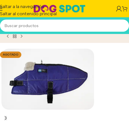
Saltar a la navegación
Saltar al contenido principal
Perro Manta Mpc Baxer Impermeable C/corderito Talle 55
AGOTADO