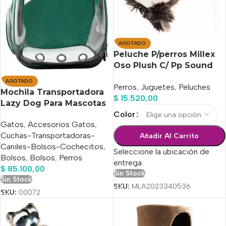
AGOTADO
Peluche P/perros Millex
Oso Plush C/ Pp Sound
20cm
AGOTADO
Perros
,
Juguetes
,
Peluches
Mochila Transportadora
$
15.520,00
Lazy Dog Para Mascotas
Pequeñas
Color
Gatos
,
Accesorios Gatos
,
Cuchas-Transportadoras-
Añadir Al Carrito
Caniles-Bolsos-Cochecitos
,
Seleccione la ubicación de
Bolsos
,
Bolsos
,
Perros
entrega
$
85.100,00
Sin Stock
Sin Stock
SKU:
MLA2023340536
SKU:
00072