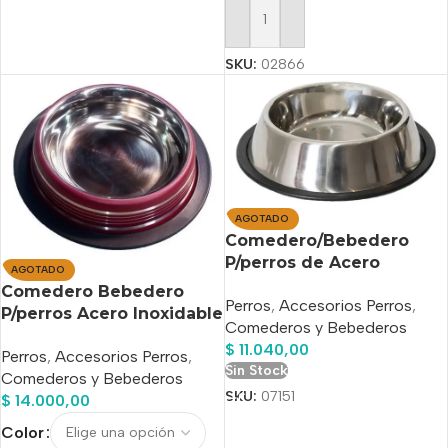
Añadir Al Carrito
SKU:
02866
AGOTADO
Comedero/Bebedero
P/perros de Acero
AGOTADO
Inoxidable N°4 de 21 de
Comedero Bebedero
Perros
,
Accesorios Perros
,
Cm Diametro
P/perros Acero Inoxidable
Comederos y Bebederos
25 Cm Diametro
$
11.040,00
Perros
,
Accesorios Perros
,
Sin Stock
Comederos y Bebederos
SKU:
07151
$
14.000,00
Color