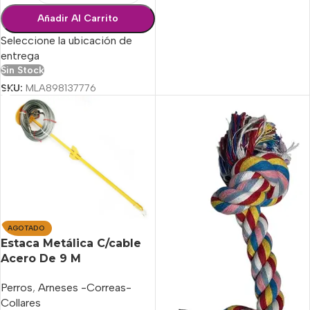
Añadir Al Carrito
Seleccione la ubicación de
entrega
Sin Stock
SKU:
MLA898137776
AGOTADO
Estaca Metálica C/cable
Acero De 9 M
Perros
,
Arneses -Correas-
Collares