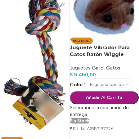
AGOTADO
Juguete Vibrador Para
Gatos Ratón Wiggle
Mouse Cat
Juguetes Gato
,
Gatos
$
5.450,00
Color
Añadir Al Carrito
Seleccione la ubicación de
entrega
Sin Stock
SKU:
MLA1557157226