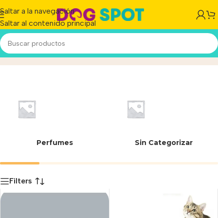
Saltar a la navegación
Saltar al contenido principal
Millex
Inicio
/
Producto
Perfumes
Sin Categorizar
Filters