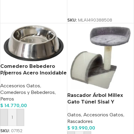
Seleccionar Opciones
SKU:
MLA1490388508
Comedero Bebedero
P/perros Acero Inoxidable
N°5 25 Cm Diamet
Accesorios Gatos
,
Comederos y Bebederos
,
Rascador Árbol Millex
Perros
Gato Túnel Sisal Y
$
14.770,00
Plataforma
Gatos
,
Accesorios Gatos
,
Añadir Al Carrito
Rascadores
$
93.990,00
SKU:
07152