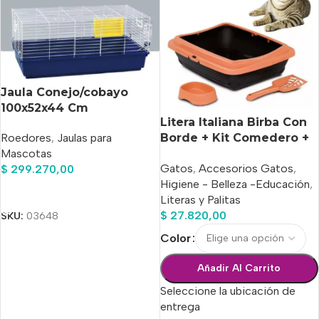
Jaula Conejo/cobayo
100x52x44 Cm
Litera Italiana Birba Con
Roedores
,
Jaulas para
Borde + Kit Comedero +
Mascotas
Palita
Gatos
,
Accesorios Gatos
,
$
299.270,00
Higiene - Belleza -Educación
,
Añadir Al Carrito
Literas y Palitas
$
27.820,00
SKU:
03648
Color
Añadir Al Carrito
Seleccione la ubicación de
entrega