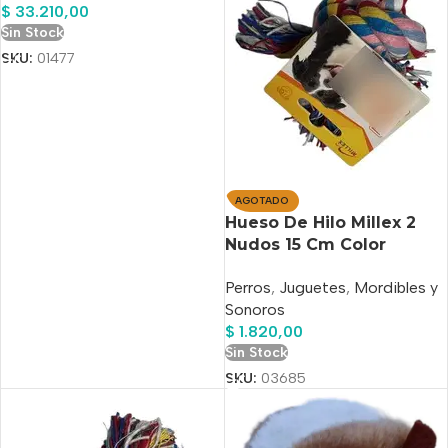
$
33.210,00
Sin Stock
SKU:
01477
AGOTADO
Hueso De Hilo Millex 2
Nudos 15 Cm Color
Multicolor
Perros
,
Juguetes
,
Mordibles y
Sonoros
$
1.820,00
Sin Stock
SKU:
03685