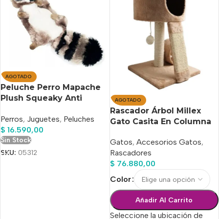
AGOTADO
Peluche Perro Mapache
Plush Squeaky Anti
AGOTADO
Estres Ansiedad 30 CM
Rascador Árbol Millex
Perros
,
Juguetes
,
Peluches
Gato Casita En Columna
$
16.590,00
Sin Stock
Gatos
,
Accesorios Gatos
,
Rascadores
SKU:
05312
$
76.880,00
Color
Añadir Al Carrito
Seleccione la ubicación de