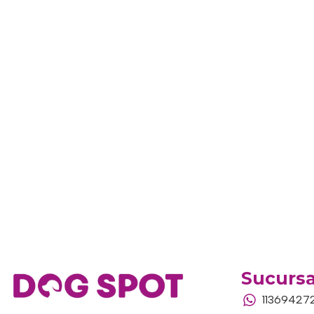
Sucursa
11369427