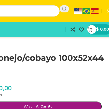
$
0,00
Conejo/cobayo 100x52x44
0,00
es
Añadir Al Carrito