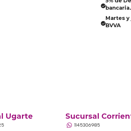
5% de De
bancaria
Martes y 
BVVA
l Ugarte
Sucursal Corrien
25
1145306985