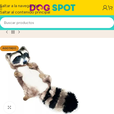
Saltar a la navegación
Saltar al contenido principal
Perro Mapache Plush Squeaky Anti Estres Ansiedad 30 CM
AGOTADO
Haga clic para ampliar