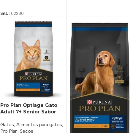
Añadir Al Carrito
SKU:
02280
Pro Plan Optiage Gato
Adult 7+ Senior Sabor
Pollo x 7.5 kg
Gatos
,
Alimentos para gatos
,
Pro Plan
,
Secos