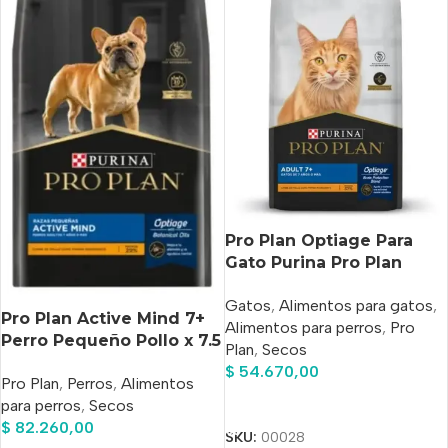
Pro Plan Optiage Para
Gato Purina Pro Plan
Optiage Adult 7+ Para
Gatos
,
Alimentos para gatos
,
Gato Senior De Raza
Pro Plan Active Mind 7+
Alimentos para perros
,
Pro
Todas Las Razas Sabor
Perro Pequeño Pollo x 7.5
Plan
,
Secos
Pollo En Bolsa De 3 kg
Kg
$
54.670,00
Pro Plan
,
Perros
,
Alimentos
Añadir Al Carrito
para perros
,
Secos
$
82.260,00
SKU:
00028