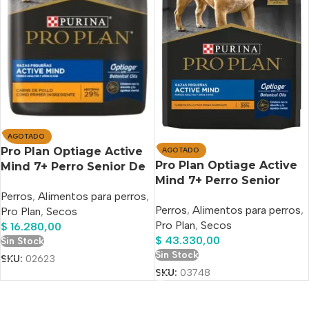
AGOTADO
Pro Plan Optiage Active
AGOTADO
Pro Plan Optiage Active
Mind 7+ Perro Senior De
Mind 7+ Perro Senior
Raza Pequeña x 1 kg
Raza Pequeña x 3 kg
Perros
,
Alimentos para perros
,
Perros
,
Alimentos para perros
,
Pro Plan
,
Secos
Pro Plan
,
Secos
$
16.280,00
$
43.330,00
Sin Stock
Sin Stock
SKU:
02623
SKU:
03748