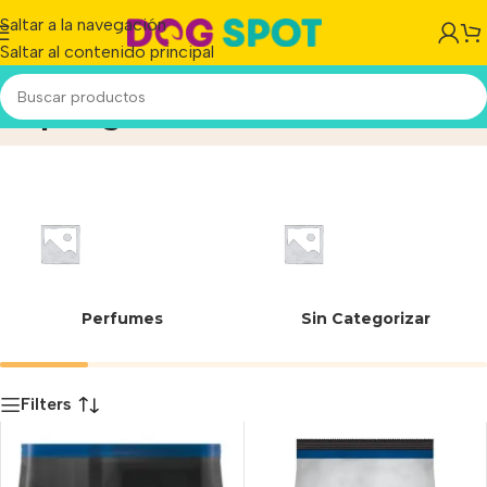
Saltar a la navegación
Saltar al contenido principal
OptiAge
Inicio
/
Producto
Perfumes
Sin Categorizar
Filters