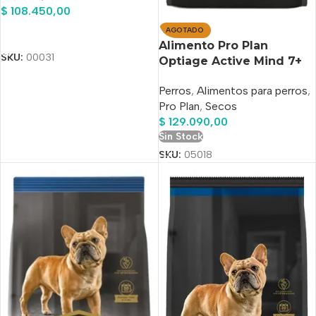
$
108.450,00
AGOTADO
Añadir Al Carrito
Alimento Pro Plan
SKU:
00031
Optiage Active Mind 7+
Para Perro Senior De
Perros
,
Alimentos para perros
,
Raza Mediana Y Grande
Pro Plan
,
Secos
Sabor Pollo Y Arroz En
$
129.090,00
Bolsa De 15 kg
Sin Stock
SKU:
05018